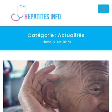
Skip
to
Tog
nav
content
Catégorie :
Actualités
Home
Actualités