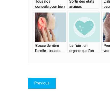
Tous nos
Sortir des états
L’al
conseils pour bien
anxieux
sec
dormir sans
ronflements
Bosse derrière
Le foie : un
Pre
l’oreille : causes
organe que l’on
vos
principales et ce
doit connaitre
dont
qu’il faut faire
Navigation
Previous
Previous
de
post:
l’article