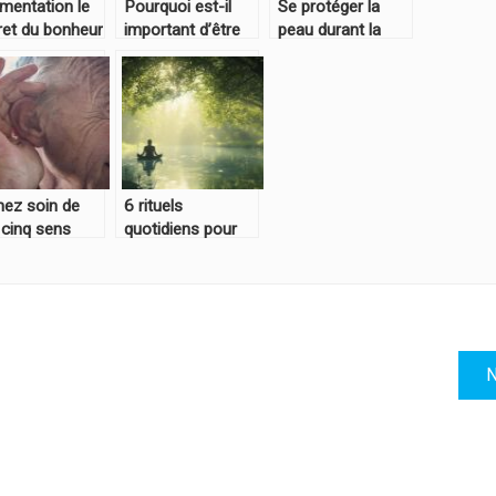
imentation le
Pourquoi est-il
Se protéger la
ret du bonheur
important d’être
peau durant la
en bonne santé ?
saison d’hiver
nez soin de
6 rituels
 cinq sens
quotidiens pour
 l’oui
purifier corps et
esprit facilement
pour cultiver la
compassion et
mieux servir son
prochain
N